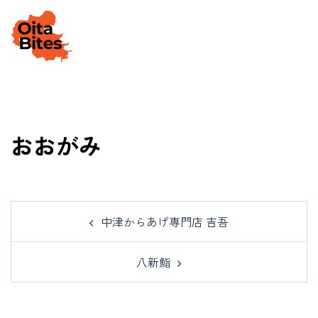
Skip
to
Togg
content
men
おおがみ
Post
中津からあげ専門店 吉吾
navigation
八新鮨