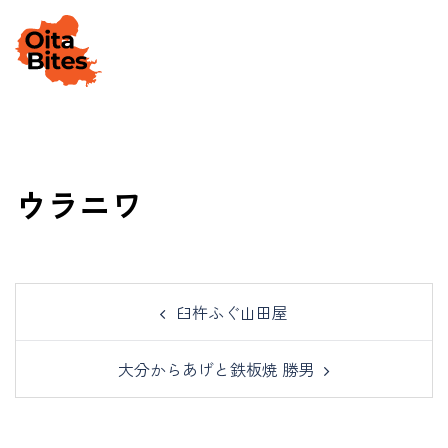
Skip
to
Togg
content
men
ウラニワ
Post
臼杵ふぐ山田屋
navigation
大分からあげと鉄板焼 勝男