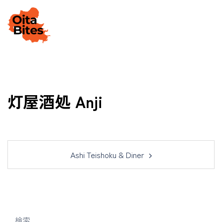
Skip
to
Togg
content
men
灯屋酒処 Anji
Post
Ashi Teishoku & Diner
navigation
検索