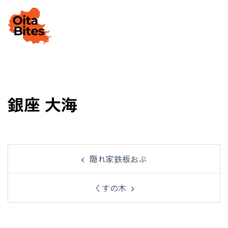
Skip
to
Togg
content
men
銀座 大海
Post
隠れ家鉄板おぶ
navigation
くすの木