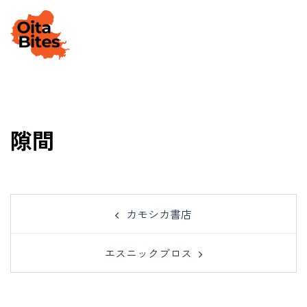
Skip
to
Togg
content
men
隙間
Post
カモシカ書店
navigation
エスニックブロス