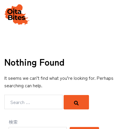
Skip
to
Togg
content
men
Nothing Found
It seems we can’t find what you’re looking for. Perhaps
searching can help.
Search…
検索